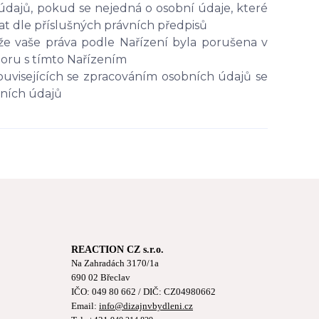
údajů, pokud se nejedná o osobní údaje, které
t dle příslušných právních předpisů
e vaše práva podle Nařízení byla porušena v
poru s tímto Nařízením
ouvisejících se zpracováním osobních údajů se
bních údajů
REACTION CZ s.r.o.
Na Zahradách 3170/1a
690 02 Břeclav
IČO:
049 80 662
/ DIČ: CZ04980662
Email:
info@dizajnvbydleni.cz