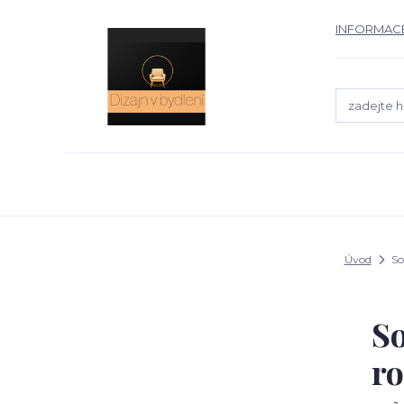
INFORMACE
Úvod
So
So
ro