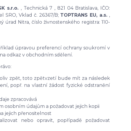
SK s.r.o.
, Technická 7 , 821 04 Bratislava, IČO:
el SRO, Vklad č. 26367/B;
TOPTRANS EU, a.s.
,
úrad Nitra, číslo živnostenského registra: 110-
říklad úpravou preferencí ochrany soukromí v
 na odkaz v obchodním sdělení.
rávo:
liv zpět, toto zpětvzetí bude mít za následek
í, popř. na vlastní žádost fyzické odstranění
údaje zpracovává
ým osobním údajům a požadovat jejich kopii
jejich přenositelnost
lizovat nebo opravit, popřípadě požadovat