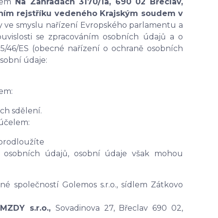
dlem
Na Zahradách 3170/1a, 690 02 Břeclav
,
ím rejstříku vedeného Krajským
soudem v
by ve smyslu nařízení Evropského parlamentu a
ouvislosti se zpracováním osobních údajů a o
5/46/ES (obecné nařízení o ochraně osobních
osobní údaje:
em:
ch sdělení.
 účelem:
prodloužíte
 osobních údajů, osobní údaje však mohou
né společností Golemos s.r.o., sídlem Zátkovo
MZDY s.r.o.,
Sovadinova 27, Břeclav 690 02,