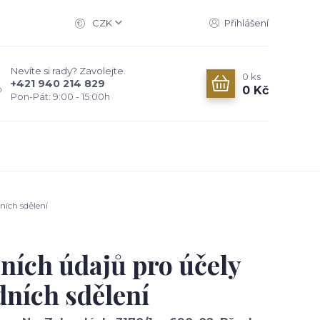
CZK
Přihlášení
Nevíte si rady? Zavolejte.
0
ks
+421 940 214 829
0 Kč
Pon-Pát: 9:00 - 15:00h
ích sdělení
ních údajů pro účely
dních sdělení