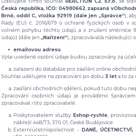
Udělujete tímto souhlas
REACTION CZ s.r.o
.
, se sí
Česká republika, IČO: 04980662
,
zapsaná
v
Obchodn
Brně,
oddíl
C, vložka 92919
(dále jen „Správce“
), a
Rady (EU) č. 2016/679 o ochraně fyzických osob v s
volném pohybu těchto údajů a o zrušení směrnice 9
údajů) (dále jen
„Nařízení“
), zpracovával/a následující 
emailovou adresu
Výše uvedené osobní údaje budou zpracovány za účel
zařazení do databáze pro zasílání online obchodní
Souhlas udělujete na zpracování po dobu
3 let
a to za
zasílání obchodních sdělení, pokud tuto dobu ne
Zpracování osobních údajů je prováděno Správcem
zpracovávat i tito zpracovatelé:
Poskytovatelem služby
Eshop-rychle
, provozova
nábřeží 448/73, 370 01, České Budějovice
Externí
účetní
společnost -
DANĚ, ÚČETNICTVÍ, 