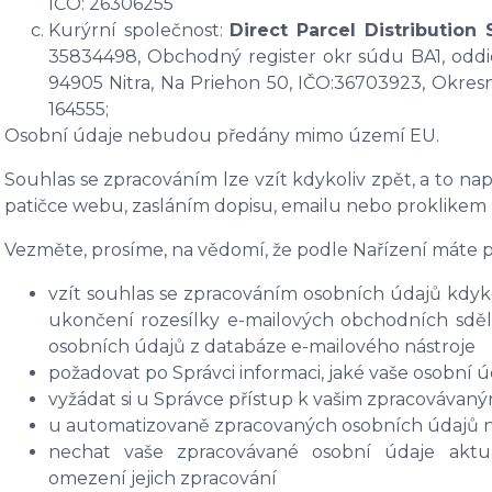
IČO: 26306255
Kurýrní společnost:
Direct Parcel Distribution 
35834498, Obchodný register okr súdu BA1, oddi
94905 Nitra, Na Priehon 50, IČO:36703923, Okresný 
164555;
Osobní údaje
nebudou
předány mimo území EU.
Souhlas se zpracováním lze vzít kdykoliv zpět, a to
nap
patičce webu, zasláním dopisu, emailu nebo proklikem
Vezměte, prosíme, na vědomí, že podle Nařízení máte p
vzít souhlas se zpracováním osobních údajů kdyko
ukončení rozesílky e-mailových obchodních sdělen
osobních údajů z databáze e-mailového nástroje
požadovat po Správci informaci, jaké vaše osobní 
vyžádat si u Správce přístup k vašim zpracovávan
u automatizovaně zpracovaných osobních údajů na 
nechat vaše zpracovávané osobní údaje aktua
omezení jejich zpracování