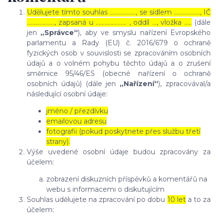
Udělujete tímto souhlas ……………..., se sídlem ………………, IČ
………………., zapsaná u ………………… , oddíl …, vložka …..
(dále
jen
„Správce“
), aby ve smyslu nařízení Evropského
parlamentu a Rady (EU) č. 2016/679 o ochraně
fyzických osob v souvislosti se zpracováním osobních
údajů a o volném pohybu těchto údajů a o zrušení
směrnice 95/46/ES (obecné nařízení o ochraně
osobních údajů) (dále jen
„Nařízení“
), zpracovával/a
následující osobní údaje:
jméno / přezdívku
emailovou adresu
fotografii (pokud poskytnete přes službu třetí
strany).
Výše uvedené osobní údaje budou zpracovány za
účelem:
zobrazení diskuzních příspěvků a komentářů na
webu s informacemi o diskutujícím
Souhlas udělujete na zpracování po dobu
10 let
a to za
účelem: