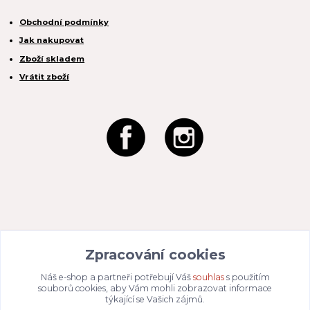
Obchodní podmínky
Jak nakupovat
Zboží skladem
Vrátit zboží
REACTION CZ s.r.o.
Na Zahradách 3170/1a
Zpracování cookies
690 02 Břeclav
IČO:
049 80 662
/ DIČ: CZ04980662
Náš e-shop a partneři potřebují Váš
souhlas
s použitím
Email:
info@dizajnvbydleni.cz
souborů cookies, aby Vám mohli zobrazovat informace
940 214 829
Tel: +421
týkající se Vašich zájmů.
Pon-Pát: 9:00 - 15:00h