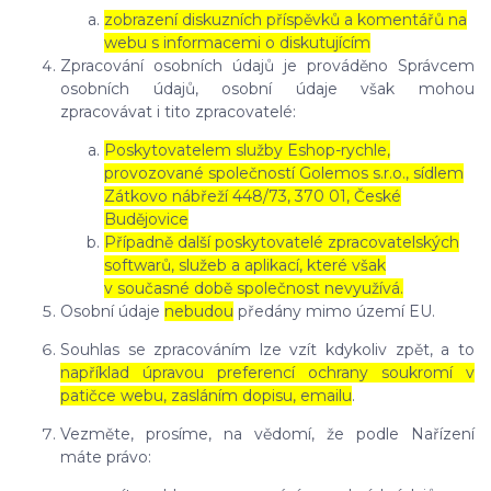
zobrazení diskuzních příspěvků a komentářů na
webu s informacemi o diskutujícím
Zpracování osobních údajů je prováděno Správcem
osobních údajů, osobní údaje však mohou
zpracovávat i tito zpracovatelé:
Poskytovatelem služby Eshop-rychle,
provozované společností Golemos s.r.o., sídlem
Zátkovo nábřeží 448/73, 370 01, České
Budějovice
Případně další poskytovatelé zpracovatelských
softwarů, služeb a aplikací, které však
v současné době společnost nevyužívá.
Osobní údaje
nebudou
předány mimo území EU.
Souhlas se zpracováním lze vzít kdykoliv zpět, a to
například úpravou preferencí ochrany soukromí v
patičce webu, zasláním dopisu, emailu
.
Vezměte, prosíme, na vědomí, že podle Nařízení
máte právo: