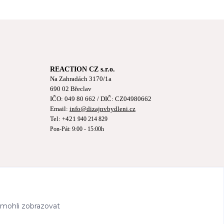
REACTION CZ s.r.o.
Na Zahradách 3170/1a
690 02 Břeclav
IČO:
049 80 662
/ DIČ: CZ04980662
Email:
info@dizajnvbydleni.cz
Tel: +421
940 214 829
Pon-Pát: 9:00 - 15:00h
 mohli zobrazovat