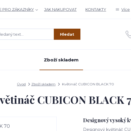
 PRO ZÁKAZNÍKY
JAK NAKUPOVAT
KONTAKTY
Více
Hledat
Zboží skladem
Úvod
Zboží skladem
Květináč CUBICON BLACK 70
větináč CUBICON BLACK 
Designový vysoký k
Designový květináč CU