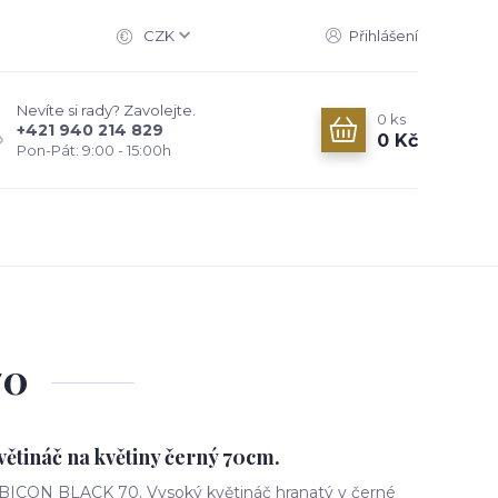
CZK
Přihlášení
Nevíte si rady? Zavolejte.
0
ks
+421 940 214 829
0 Kč
Pon-Pát: 9:00 - 15:00h
70
větináč na květiny černý 70cm.
BICON BLACK 70. Vysoký květináč hranatý v černé