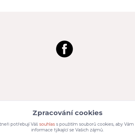
Zpracování cookies
tneři potřebují Váš
souhlas
s použitím souborů cookies, aby Vám
informace týkající se Vašich zájmů.
Vytvořeno na
Eshop-rychle.cz