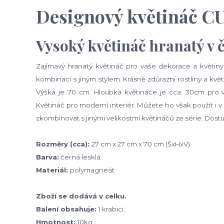
Designový květináč 
Vysoký květináč hranatý v 
Zajímavý hranatý květináč pro vaše dekorace a květiny. P
kombinaci s jiným stylem. Krásně zdůrazní rostliny a kvě
Výška je 70 cm. Hloubka květináče je cca. 30cm pro v
Květináč pro moderní interiér. Můžete ho však použít i 
zkombinovat s jinými velikostmi květináčů ze série. Dostu
Rozměry (cca):
27 cm x 27 cm x 70 cm (ŠxHxV)
Barva:
černá lesklá
Materiál:
polymagneát
Zboží se dodává v celku.
Balení obsahuje:
1 krabici.
Hmotnost:
10kg