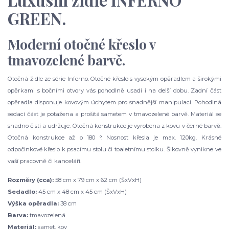
GREEN.
Moderní otočné křeslo v
tmavozelené barvě.
Otočná židle ze série Inferno. Otočné křeslo s vysokým opěradlem a širokými
opěrkami s bočními otvory vás pohodlně usadí i na delší dobu. Zadní část
opěradla disponuje kovovým úchytem pro snadnější manipulaci. Pohodlná
sedací část je potažena a prošitá sametem v tmavozelené barvě. Materiál se
snadno čistí a udržuje. Otočná konstrukce je vyrobena z kovu v černé barvě.
Otočná konstrukce až o 180 °. Nosnost křesla je max. 120kg. Krásné
odpočinkové křeslo k psacímu stolu či toaletnímu stolku. Šikovně vynikne ve
vaší pracovně či kanceláři.
Rozměry (cca):
58 cm x 79 cm x 62 cm (ŠxVxH)
Sedadlo:
45 cm x 48 cm x 45 cm (ŠxVxH)
Výška opěradla:
38 cm
Barva:
tmavozelená
Materiál:
samet, kov