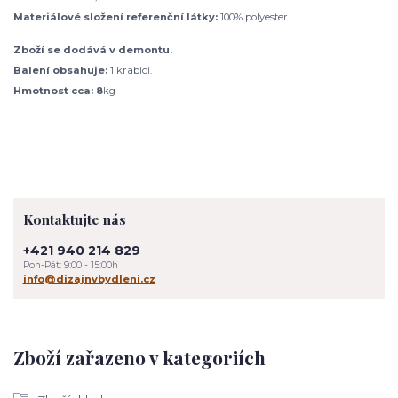
Materiálové složení referenční látky:
100% polyester
Zboží se dodává v demontu.
Balení obsahuje:
1 krabici.
Hmotnost cca: 8
kg
Kontaktujte nás
+421 940 214 829
Pon-Pát: 9:00 - 15:00h
info@dizajnvbydleni.cz
Zboží zařazeno v kategoriích