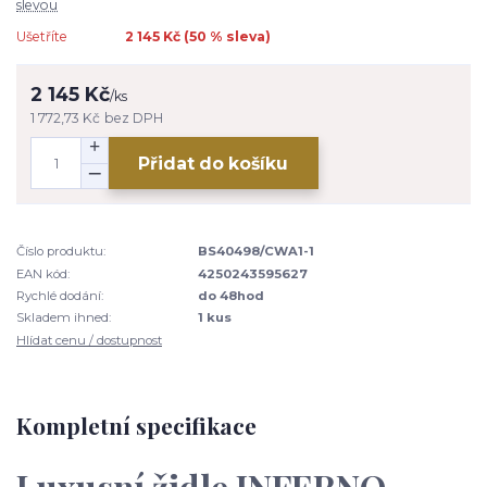
slevou
Ušetříte
2 145 Kč (
50
% sleva)
2 145 Kč
/
ks
1 772,73 Kč
bez DPH
Přidat do košíku
Číslo produktu:
BS40498/CWA1-1
EAN kód:
4250243595627
Rychlé dodání:
do 48hod
Skladem ihned:
1 kus
Hlídat cenu / dostupnost
Kompletní specifikace
Luxusní židle INFERNO