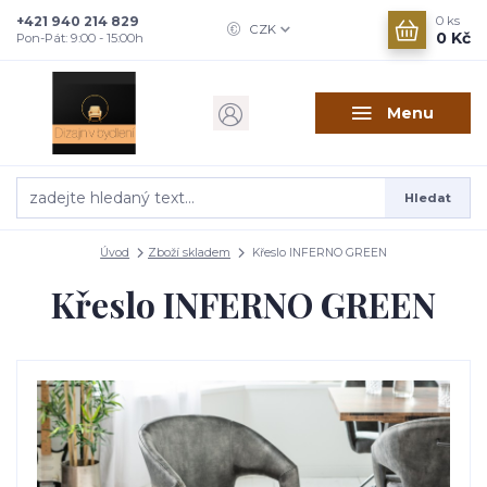
+421 940 214 829
0
ks
CZK
0 Kč
Pon-Pát: 9:00 - 15:00h
Menu
Hledat
Úvod
Zboží skladem
Křeslo INFERNO GREEN
Křeslo INFERNO GREEN