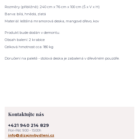
Rozměry (přibližně): 240 cm x 76 cm x 100 cm (Š x V x H)
Barva: bílá, hnědá, zlatá
Materiál: leštěná mramorová deska, mangové dřevo, kov
Produkt bude dodán v demontu.
Obsah balení: 2 krabice
Celková hmotnost cca: 180 kg
Doručení na paletě - stolová deska je zabalená v dřevěném pouzdře.
Kontaktujte nás
+421 940 214 829
Pon-Pát: 9:00 - 15:00h
info@dizajnvbydleni.cz