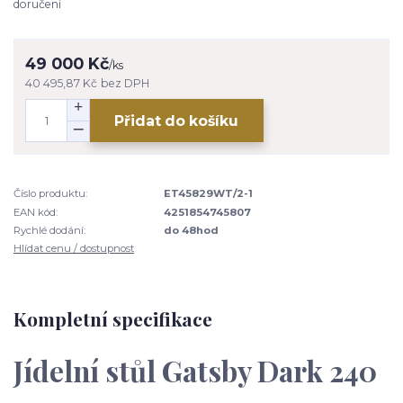
doručení
49 000 Kč
/
ks
40 495,87 Kč
bez DPH
Přidat do košíku
Číslo produktu:
ET45829WT/2-1
EAN kód:
4251854745807
Rychlé dodání:
do 48hod
Hlídat cenu / dostupnost
Kompletní specifikace
Jídelní stůl Gatsby Dark 240