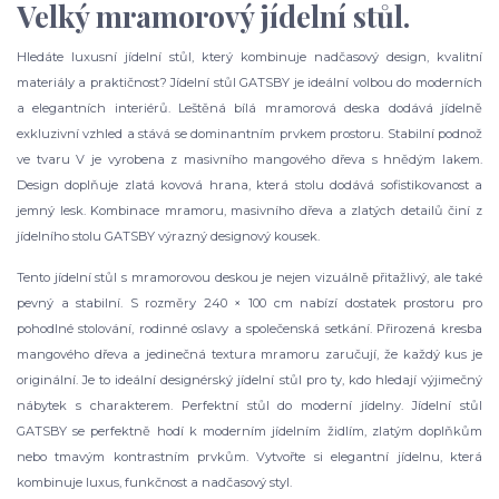
Velký mramorový jídelní stůl.
Hledáte luxusní jídelní stůl, který kombinuje nadčasový design, kvalitní
materiály a praktičnost? Jídelní stůl GATSBY je ideální volbou do moderních
a elegantních interiérů. Leštěná bílá mramorová deska dodává jídelně
exkluzivní vzhled a stává se dominantním prvkem prostoru. Stabilní podnož
ve tvaru V je vyrobena z masivního mangového dřeva s hnědým lakem.
Design doplňuje zlatá kovová hrana, která stolu dodává sofistikovanost a
jemný lesk. Kombinace mramoru, masivního dřeva a zlatých detailů činí z
jídelního stolu GATSBY výrazný designový kousek.
Tento jídelní stůl s mramorovou deskou je nejen vizuálně přitažlivý, ale také
pevný a stabilní. S rozměry 240 × 100 cm nabízí dostatek prostoru pro
pohodlné stolování, rodinné oslavy a společenská setkání. Přirozená kresba
mangového dřeva a jedinečná textura mramoru zaručují, že každý kus je
originální. Je to ideální designérský jídelní stůl pro ty, kdo hledají výjimečný
nábytek s charakterem. Perfektní stůl do moderní jídelny. Jídelní stůl
GATSBY se perfektně hodí k moderním jídelním židlím, zlatým doplňkům
nebo tmavým kontrastním prvkům. Vytvořte si elegantní jídelnu, která
kombinuje luxus, funkčnost a nadčasový styl.