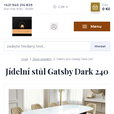
+421 940 214 829
0
ks
CZK
0 Kč
Pon-Pát: 9:00 - 15:00h
Menu
Hledat
Úvod
Zboží skladem
Jídelní stůl Gatsby Dark 240
Jídelní stůl Gatsby Dark 240