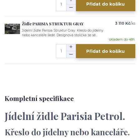
Přidat do košíku
Židle PARISIA STRUKTUR GRAY
3 110 Kč
/
ks
Jídelní židle Parisia Struktur Gray. Křeslo do jídelny
nebo kanceláře šedé. Designová stolička ze sé...
skladem do 48h.
Přidat do košíku
Kompletní specifikace
Jídelní židle Parisia Petrol.
Křeslo do jídelny nebo kanceláře.