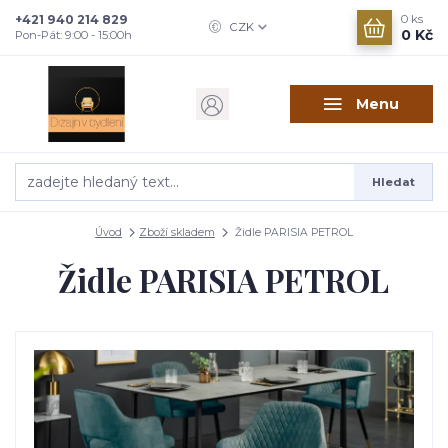
+421 940 214 829
0
ks
CZK
0 Kč
Pon-Pát: 9:00 - 15:00h
Menu
Hledat
Úvod
Zboží skladem
Židle PARISIA PETROL
Židle PARISIA PETROL