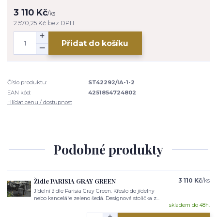
3 110 Kč
/
ks
2 570,25 Kč
bez DPH
Přidat do košíku
Číslo produktu:
ST42292/IA-1-2
EAN kód:
4251854724802
Hlídat cenu / dostupnost
Podobné produkty
Židle PARISIA GRAY GREEN
3 110 Kč
/
ks
Jídelní židle Parisia Gray Green. Křeslo do jídelny
nebo kanceláře zeleno šedá. Designová stolička z...
skladem do 48h.