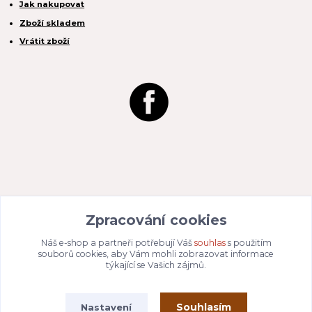
Jak nakupovat
Zboží skladem
Vrátit zboží
REACTION CZ s.r.o.
Zpracování cookies
Na Zahradách 3170/1a
690 02 Břeclav
IČO:
049 80 662
/ DIČ: CZ04980662
Náš e-shop a partneři potřebují Váš
souhlas
s použitím
Email:
info@dizajnvbydleni.cz
souborů cookies, aby Vám mohli zobrazovat informace
940 214 829
Tel: +421
týkající se Vašich zájmů.
Pon-Pát: 9:00 - 15:00h
Souhlasím
Nastavení