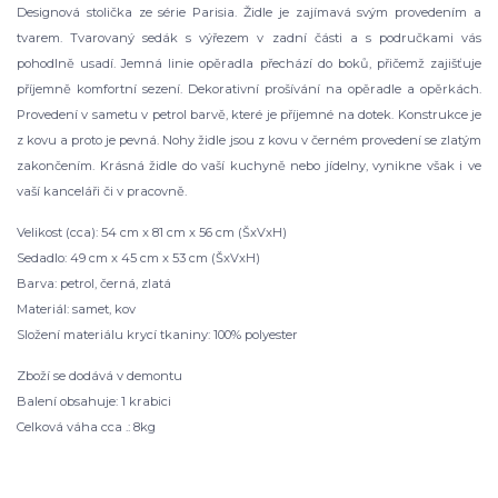
Designová stolička ze série Parisia. Židle je zajímavá svým provedením a
tvarem. Tvarovaný sedák s výřezem v zadní části a s područkami vás
pohodlně usadí. Jemná linie opěradla přechází do boků, přičemž zajišťuje
příjemně komfortní sezení. Dekorativní prošívání na opěradle a opěrkách.
Provedení v sametu v petrol barvě, které je příjemné na dotek. Konstrukce je
z kovu a proto je pevná. Nohy židle jsou z kovu v černém provedení se zlatým
zakončením. Krásná židle do vaší kuchyně nebo jídelny, vynikne však i ve
vaší kanceláři či v pracovně.
Velikost (cca): 54 cm x 81 cm x 56 cm (ŠxVxH)
Sedadlo: 49 cm x 45 cm x 53 cm (ŠxVxH)
Barva: petrol, černá, zlatá
Materiál: samet, kov
Složení materiálu krycí tkaniny: 100% polyester
Zboží se dodává v demontu
Balení obsahuje: 1 krabici
Celková váha cca .: 8kg