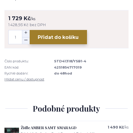
1 729 Kč
/
ks
1 428,93 Kč
bez DPH
Přidat do košíku
Číslo produktu:
STD41318/YSB1-4
EAN kód:
4251854717019
Rychlé dodání:
do 48hod
Hlídat cenu / dostupnost
Podobné produkty
Židle AMBER SAMT SMARAGD
1 490 Kč
/
ks