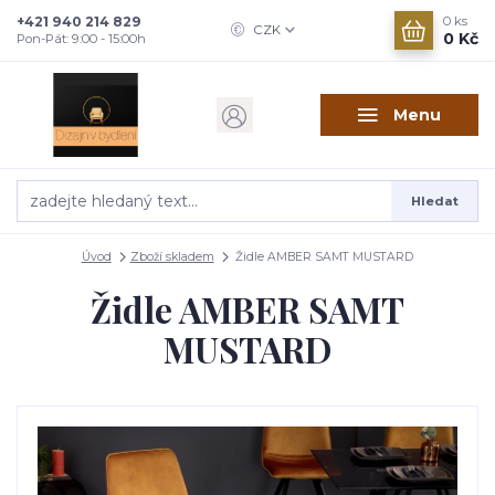
+421 940 214 829
0
ks
CZK
0 Kč
Pon-Pát: 9:00 - 15:00h
Menu
Hledat
Úvod
Zboží skladem
Židle AMBER SAMT MUSTARD
Židle AMBER SAMT
MUSTARD