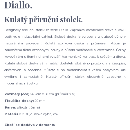
Diallo.
Kulatý příruční stolek.
Designový příruční stolek ze série Diallo. Zajímavá kombinace dřeva a kovu
podtrhuje industriální vzhled. Stolová deska je vyrobena z dubové dýhy v
naturálním provedení. Kulatá stolíková deska s průměrem 45cm je
zakončena třemi ozdobnými pruhy a působí nadčasově a všestranně. Černý
kovový rám s třemi nohami vytváří harmonický kontrast k světlému dřevu.
Kulatá stolová deska vám nabízí dostatek úložného prostoru na časopisy,
občerstvení a podobně. Můžete si ho zkombinovat s vaším nábytkem, ale
vynikne i samostatně. Kulatý příruční stolek elegantně zapadne k
modernímu nábytku.
Rozměry (cca):
45 cm x 50 cm (průměr x V)
Tloušťka desky:
20 mm
Barva:
přírodní, černá
Materiál:
MDF, dubová dýha, kov
Zboží se dodává v demontu.