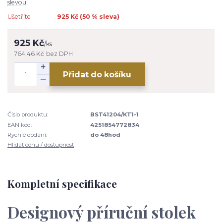
slevou
Ušetříte
925 Kč (
50
% sleva)
925 Kč
/
ks
764,46 Kč
bez DPH
Přidat do košíku
Číslo produktu:
BST41204/KT1-1
EAN kód:
4251854772834
Rychlé dodání:
do 48hod
Hlídat cenu / dostupnost
Kompletní specifikace
Designový příruční stolek