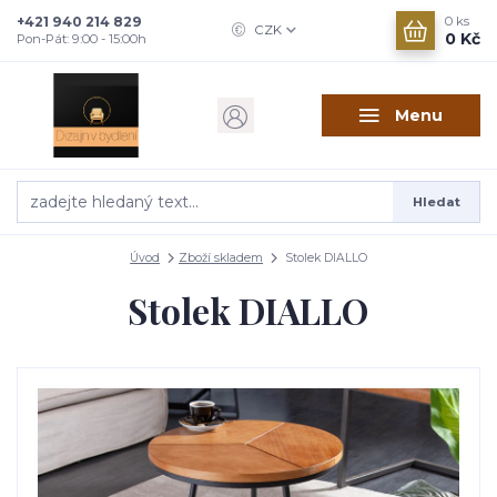
+421 940 214 829
0
ks
CZK
0 Kč
Pon-Pát: 9:00 - 15:00h
Menu
Hledat
Úvod
Zboží skladem
Stolek DIALLO
Stolek DIALLO