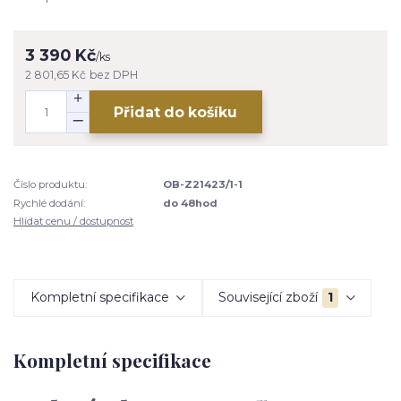
3 390 Kč
/
ks
2 801,65 Kč
bez DPH
Přidat do košíku
Číslo produktu:
OB-Z21423/1-1
Rychlé dodání:
do 48hod
Hlídat cenu / dostupnost
Kompletní specifikace
Související zboží
1
Kompletní specifikace