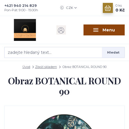
+421 940 214 829
0
ks
CZK
0 Kč
Pon-Pát: 9:00 - 15:00h
Menu
Hledat
Úvod
Zboží skladem
Obraz BOTANICAL ROUND 90
Obraz BOTANICAL ROUND
90