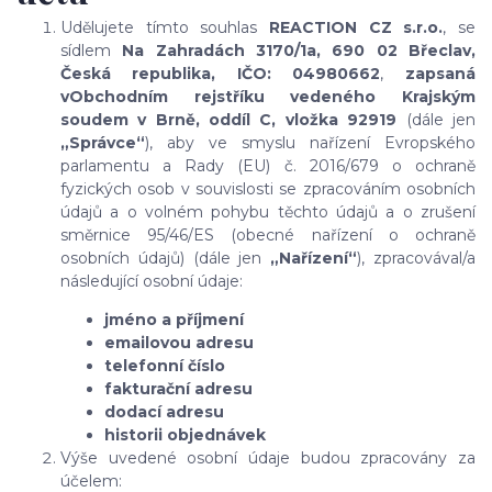
Udělujete tímto souhlas
REACTION CZ s.r.o.
,
se
sídlem
Na Zahradách 3170/1a, 690 02 Břeclav
,
Česká republika, IČO: 04980662
,
zapsaná
v
Obchodním rejstříku vedeného Krajským
soudem v Brně,
oddíl
C, vložka 92919
(dále jen
„Správce“
), aby ve smyslu nařízení Evropského
parlamentu a Rady (EU) č. 2016/679 o ochraně
fyzických osob v souvislosti se zpracováním osobních
údajů a o volném pohybu těchto údajů a o zrušení
směrnice 95/46/ES (obecné nařízení o ochraně
osobních údajů) (dále jen
„Nařízení“
), zpracovával/a
následující osobní údaje:
jméno a příjmení
emailovou adresu
telefonní číslo
fakturační adresu
dodací adresu
historii objednávek
Výše uvedené osobní údaje budou zpracovány za
účelem: