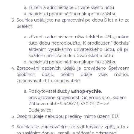
zřízení a administrace uživatelského účtu
nabídnutí pohodlnějšího nákupního zážitku
Souhlas udělujete na zpracování po dobu
5 let
a to za
účelem:
zřízení a administrace uživatelského účtu, pokud
tuto dobu neprodloužíte. K prodloužení dochází
aktivním využíváním uživatelského účtu, čili při
každém přihlášení do uživatelského účtu
nabídnutí pohodlnějšího nákupního zážitku
Zpracování osobních údajů je prováděno Správcem
osobních údajů, osobní údaje však mohou
zpracovávat i tito zpracovatelé:
Poskytovatel služby
Eshop-rychle
,
provozované společností Golemos s.r.o., sídlem
Zátkovo nábřeží 448/73, 370 01, České
Budějovice
Osobní údaje
nebudou
předány mimo území EU.
Souhlas se zpracováním lze vzít kdykoliv zpět, a to
a
to zasláním dopisu, emailu s žádostí o odstranění.