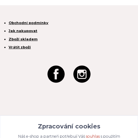
Obchodní podmínky
Jak nakupovat
Zboží skladem
Vrátit zboží
REACTION CZ s.r.o.
Na Zahradách 3170/1a
Zpracování cookies
690 02 Břeclav
IČO:
049 80 662
/ DIČ: CZ04980662
Náš e-shop a partneři potřebují Váš
souhlas
s použitím