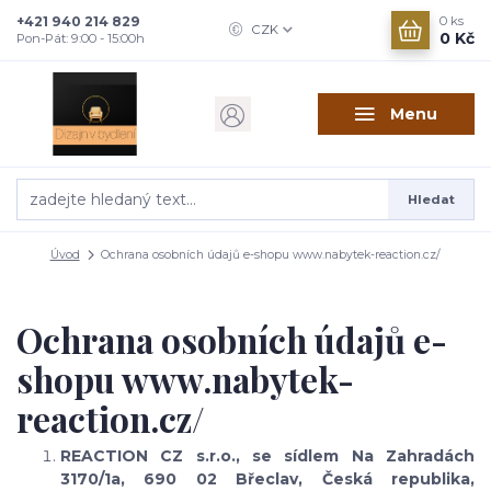
+421 940 214 829
0
ks
CZK
0 Kč
Pon-Pát: 9:00 - 15:00h
Menu
Hledat
Úvod
Ochrana osobních údajů e-shopu www.nabytek-reaction.cz/
Ochrana osobních údajů e-
shopu www.nabytek-
reaction.cz/
REACTION CZ s.r.o., se sídlem
Na Zahradách
3170/1a, 690 02 Břeclav
, Česká republika,