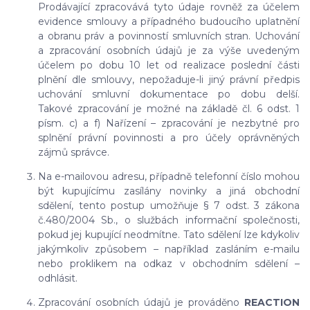
Prodávající zpracovává tyto údaje rovněž za účelem
evidence smlouvy a případného budoucího uplatnění
a obranu práv a povinností smluvních stran. Uchování
a zpracování osobních údajů je za výše uvedeným
účelem po dobu
10 let
od realizace poslední části
plnění dle smlouvy, nepožaduje-li jiný právní předpis
uchování smluvní dokumentace po dobu delší.
Takové zpracování je možné na základě čl. 6 odst. 1
písm. c) a f) Nařízení – zpracování je nezbytné pro
splnění právní povinnosti a pro účely oprávněných
zájmů správce.
Na e-mailovou adresu, případně telefonní číslo mohou
být kupujícímu zasílány novinky a jiná obchodní
sdělení, tento postup umožňuje § 7 odst. 3 zákona
č.480/2004 Sb., o službách informační společnosti,
pokud jej kupující neodmítne. Tato sdělení lze kdykoliv
jakýmkoliv způsobem – například zasláním e-mailu
nebo proklikem na odkaz v obchodním sdělení –
odhlásit.
Zpracování osobních údajů je prováděno
REACTION