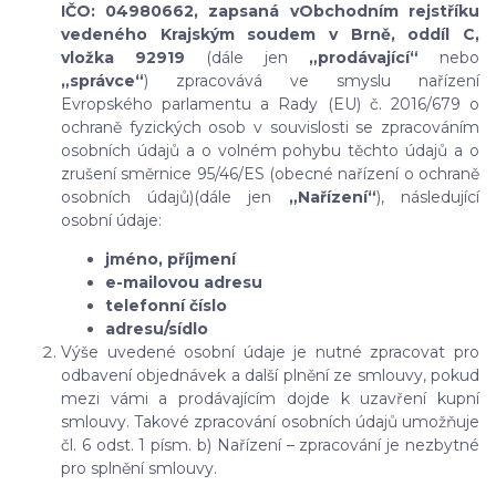
IČO: 04980662, zapsaná
v
Obchodním rejstříku
vedeného Krajským
soudem v Brně,
oddíl
C,
vložka 92919
(dále jen
„prodávající“
nebo
„správce“
) zpracovává ve smyslu nařízení
Evropského parlamentu a Rady (EU) č. 2016/679 o
ochraně fyzických osob v souvislosti se zpracováním
osobních údajů a o volném pohybu těchto údajů a o
zrušení směrnice 95/46/ES (obecné nařízení o ochraně
osobních údajů)(dále jen
„Nařízení“
), následující
osobní údaje:
jméno, příjmení
e-mailovou adresu
telefonní číslo
adresu/sídlo
Výše uvedené osobní údaje je nutné zpracovat pro
odbavení objednávek a další plnění ze smlouvy, pokud
mezi vámi a prodávajícím dojde k uzavření kupní
smlouvy. Takové zpracování osobních údajů umožňuje
čl. 6 odst. 1 písm. b) Nařízení – zpracování je nezbytné
pro splnění smlouvy.