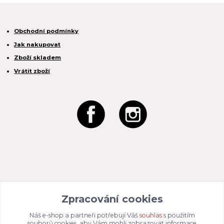
Obchodní podmínky
Jak nakupovat
Zboží skladem
Vrátit zboží
REACTION CZ s.r.o.
Zpracování cookies
Na Zahradách 3170/1a
690 02 Břeclav
IČO:
049 80 662
/ DIČ: CZ04980662
Náš e-shop a partneři potřebují Váš
souhlas
s použitím
Email:
info@dizajnvbydleni.cz
souborů cookies, aby Vám mohli zobrazovat informace