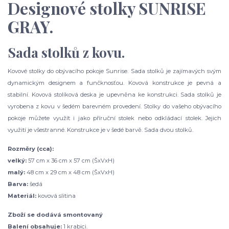
Designové stolky SUNRISE
GRAY.
Sada stolků z kovu.
Kovové stolky do obývacího pokoje Sunrise. Sada stolků je zajímavých svým
dynamickým designem a funčknosťou. Kovová konstrukce je pevná a
stabilní. Kovová stolíková deska je upevněna ke konstrukci. Sada stolků je
vyrobena z kovu v šedém barevném provedení. Stolky do vašeho obývacího
pokoje můžete využít i jako příruční stolek nebo odkládací stolek. Jejich
využití je všestranné. Konstrukce je v šedé barvě. Sada dvou stolků.
Rozměry (cca):
velký:
57 cm x 36 cm x 57 cm (ŠxVxH)
malý:
48 cm x 29 cm x 48 cm (ŠxVxH)
Barva:
šedá
Materiál:
kovová slitina
Zboží se dodává smontovaný
Balení obsahuje:
1 krabici.