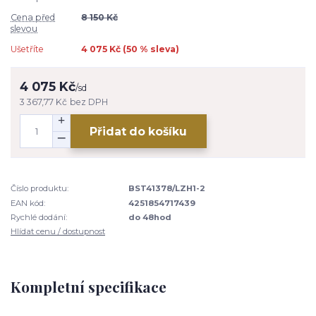
Cena před
8 150 Kč
slevou
Ušetříte
4 075 Kč (
50
% sleva)
4 075 Kč
/
sd
3 367,77 Kč
bez DPH
Přidat do košíku
Číslo produktu:
BST41378/LZH1-2
EAN kód:
4251854717439
Rychlé dodání:
do 48hod
Hlídat cenu / dostupnost
Kompletní specifikace