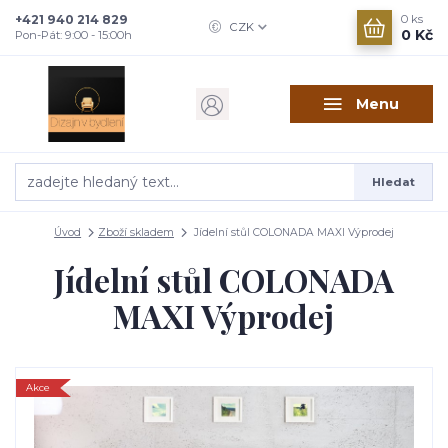
+421 940 214 829
0
ks
CZK
0 Kč
Pon-Pát: 9:00 - 15:00h
Menu
Hledat
Úvod
Zboží skladem
Jídelní stůl COLONADA MAXI Výprodej
Jídelní stůl COLONADA
MAXI Výprodej
Akce