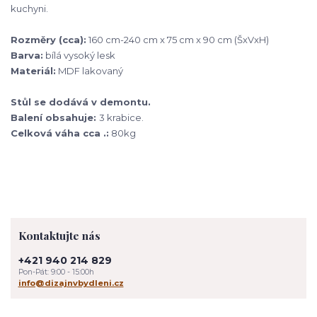
kuchyni.
Rozměry (cca):
160 cm-240 cm x 75 cm x 90 cm (ŠxVxH)
Barva:
bílá vysoký lesk
Materiál:
MDF lakovaný
Stůl se dodává v demontu.
Balení obsahuje:
3 krabice.
Celková váha cca .:
80kg
Kontaktujte nás
+421 940 214 829
Pon-Pát: 9:00 - 15:00h
info@dizajnvbydleni.cz