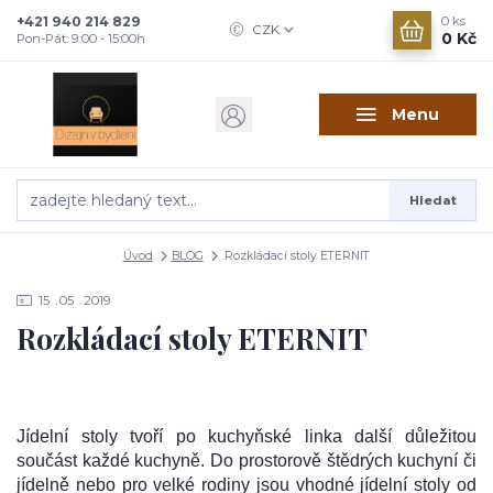
+421 940 214 829
0
ks
CZK
0 Kč
Pon-Pát: 9:00 - 15:00h
Menu
Hledat
Úvod
BLOG
Rozkládací stoly ETERNIT
15
05
2019
Rozkládací stoly ETERNIT
Jídelní stoly tvoří po kuchyňské linka další důležitou
součást každé kuchyně. Do prostorově štědrých kuchyní či
jídelně nebo pro velké rodiny jsou vhodné jídelní stoly od