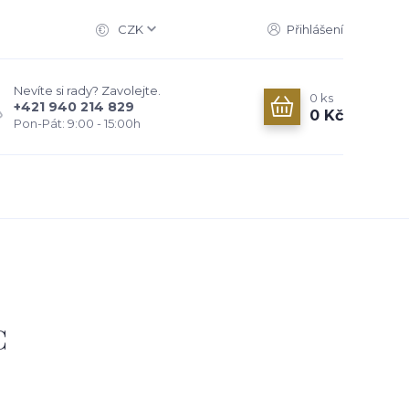
CZK
Přihlášení
Nevíte si rady? Zavolejte.
0
ks
+421 940 214 829
0 Kč
Pon-Pát: 9:00 - 15:00h
C