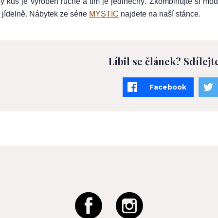
ý kus je vyroben ručně a tím je jedinečný. Zkombinujte si mod
 jídelně. Nábytek ze série
MYSTIC
najdete na naší stánce.
Líbil se článek? Sdílejt
Facebook