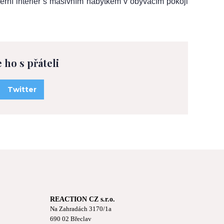
erní interiér s masivním nábytkem v obývacím pokoji
e ho s přáteli
Twitter
REACTION CZ s.r.o.
Na Zahradách 3170/1a
690 02 Břeclav