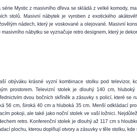
 série Mystic z masivního dřeva se skládá z velké komody, malé
lních stolů. Masivní nábytek je vyroben z exotického akátov
žovělým nádech, který je voskované a olejované. Masivní konst
e masivního nábytku se vyznačuje retro designem, který je deko
aší obýváku krásné vyzní kombinace stolku pod televizor, k
ným prostorem. Televizní stolek je dlouhý 140 cm, hlubok
řednictvím dvou bočních skříněk a zásuvky s policí, které se n
ká 56 cm, široká 40 cm a hluboká 35 cm. Menší odkládací pro
cím pokoji, ale také jako noční stolek ve vaší ložnici. Nejdůle
dechem retro. Konferenční stolek je dlouhý až 117 cm s hloub
dací plochu, kterou doplňují otvory a zásuvky v těle stolku, kde 