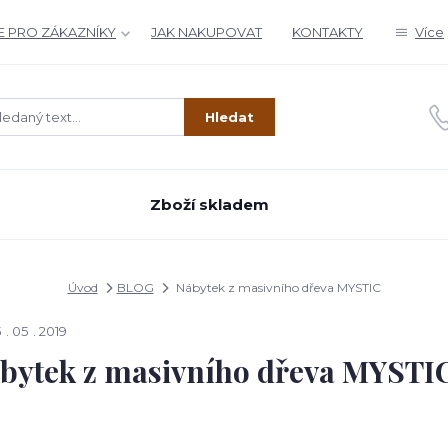
 PRO ZÁKAZNÍKY
JAK NAKUPOVAT
KONTAKTY
Více
Hledat
Zboží skladem
Úvod
BLOG
Nábytek z masivního dřeva MYSTIC
5
05
2019
bytek z masivního dřeva MYSTI