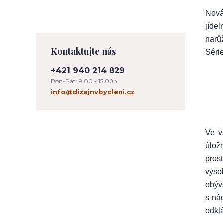
Nová
jíde
narů
Kontaktujte nás
Séri
+421 940 214 829
Pon-Pát: 9:00 - 15:00h
info@dizajnvbydleni.cz
Ve v
úlož
prost
vyso
obýva
s ná
odklá