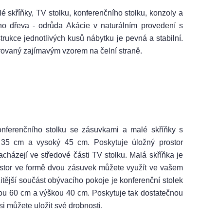
 skříňky, TV stolku, konferenčního stolku, konzoly a
ého dřeva - odrůda Akácie v naturálním provedení s
rukce jednotlivých kusů nábytku je pevná a stabilní.
rovaný zajímavým vzorem na čelní straně.
onferenčního stolku se zásuvkami a malé skříňky s
ý 35 cm a vysoký 45 cm. Poskytuje úložný prostor
acházejí ve středové části TV stolku. Malá skříňka je
stor ve formě dvou zásuvek můžete využít ve vašem
žitější součást obývacího pokoje je konferenční stolek
kou 60 cm a výškou 40 cm. Poskytuje tak dostatečnou
si můžete uložit své drobnosti.