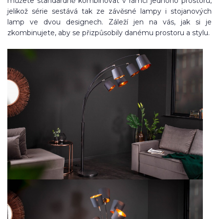
můžete standardně kombinovat v rámci jednoho prostoru,
jelikož série sestává tak ze závěsné lampy i stojanových
lamp ve dvou designech. Záleží jen na vás, jak si je
zkombinujete, aby se přizpůsobily danému prostoru a stylu.