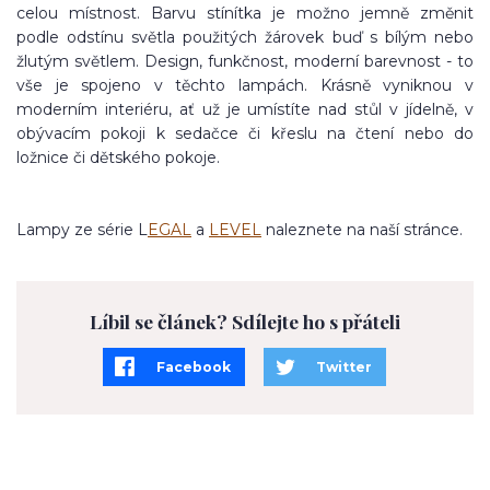
celou místnost. Barvu stínítka je možno jemně změnit
podle odstínu světla použitých žárovek buď s bílým nebo
žlutým světlem. Design, funkčnost, moderní barevnost - to
vše je spojeno v těchto lampách. Krásně vyniknou v
moderním interiéru, ať už je umístíte nad stůl v jídelně, v
obývacím pokoji k sedačce či křeslu na čtení nebo do
ložnice či dětského pokoje.
Lampy ze série L
EGAL
a
LEVEL
naleznete na naší stránce.
Líbil se článek? Sdílejte ho s přáteli
Facebook
Twitter