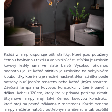
Každá z lamp disponuje pěti stínítky, které jsou potaženy
černou bavlněnou textilií a ve vnitřní části stínítka je umístěn
kovový lesklý rám ve zlaté barvě. Vysokou přidanou
hodnotou je, že každé stínítko je umístěno na pohyblivém
kloubu, díky kterému je možné nastavit sklon stínítka podle
potřeby buď jedním směrem nebo každé jiným směrem.
Závěsná lampa má kovovou konstrukci v černé barvě s
délkou kabelu 120cm, který lze v případě potřeby zkrátit.
Stojanové lampy mají také černou kovovou konstrukci,
která stojí na pevné základně z maramoru. Každé rameno
lampy můžete natočit potřebným směrem, a tak osvětlit