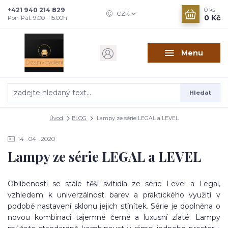
+421 940 214 829
0
ks
CZK
0 Kč
Pon-Pát: 9:00 - 15:00h
Menu
Hledat
Úvod
BLOG
Lampy ze série LEGAL a LEVEL
14
04
2020
Lampy ze série LEGAL a LEVEL
Oblíbenosti se stále těší svítidla ze série Level a Legal,
vzhledem k univerzálnost barev a praktického využití v
podobě nastavení sklonu jejich stínítek. Série je doplněna o
novou kombinaci tajemné černé a luxusní zlaté. Lampy