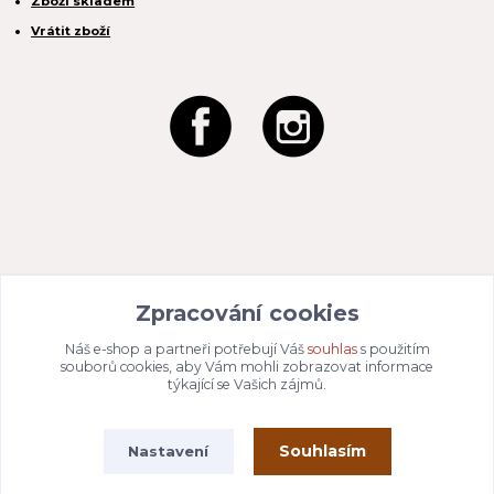
Zboží skladem
Vrátit zboží
REACTION CZ s.r.o.
Zpracování cookies
Na Zahradách 3170/1a
690 02 Břeclav
IČO:
049 80 662
/ DIČ: CZ04980662
Náš e-shop a partneři potřebují Váš
souhlas
s použitím
Email:
info@dizajnvbydleni.cz
souborů cookies, aby Vám mohli zobrazovat informace
940 214 829
Tel: +421
týkající se Vašich zájmů.
Pon-Pát: 9:00 - 15:00h
Souhlasím
Nastavení