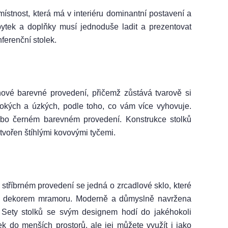
místnost, která má v interiéru dominantní postavení a
nábytek a doplňky musí jednoduše ladit a prezentovat
ferenční stolek.
nové barevné provedení, přičemž zůstává tvarově si
okých a úzkých, podle toho, co vám více vyhovuje.
nebo černém barevném provedení. Konstrukce stolků
tvořen štíhlými kovovými tyčemi.
stříbrném provedení se jedná o zrcadlové sklo, které
 s dekorem mramoru. Moderně a důmyslně navržena
. Sety stolků se svým designem hodí do jakéhokoli
ek do menších prostorů, ale jej můžete využít i jako