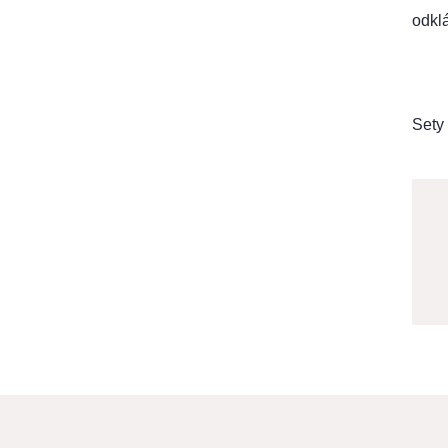
odklá
Sety