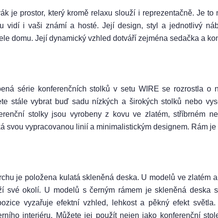
k je prostor, který kromě relaxu slouží i reprezentačně. Je to 
ou vidí i vaši známí a hosté. Její design, styl a jednotlivý 
tele domu. Její dynamický vzhled dotváří zejména sedačka a kon
bená série konferenčních stolků v setu WIRE se rozrostla o 
te stále vybrat buď sadu nízkých a širokých stolků nebo vys
erenční stolky jsou vyrobeny z kovu ve zlatém, stříbrném 
ká svou vypracovanou linií a minimalistickým designem. Rám je 
rchu je položena kulatá skleněná deska. U modelů ve zlatém a 
ží své okolí. U modelů s černým rámem je skleněná deska
ozice vyzařuje efektní vzhled, lehkost a pěkný efekt světla
rního interiéru. Můžete jej použít nejen jako konferenční stol