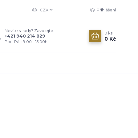
CZK
Přihlášení
Nevíte si rady? Zavolejte.
0
ks
+421 940 214 829
0 Kč
Pon-Pát: 9:00 - 15:00h