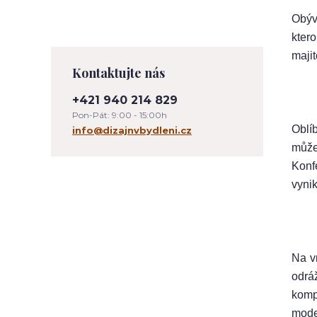
Obývá
kter
maji
Kontaktujte nás
+421 940 214 829
Pon-Pát: 9:00 - 15:00h
Oblí
info@dizajnvbydleni.cz
může
Konf
vyni
Na v
odrá
komp
mode