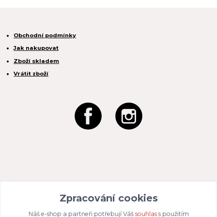
Obchodní podmínky
Jak nakupovat
Zboží skladem
Vrátit zboží
REACTION CZ s.r.o.
Na Zahradách 3170/1a
Zpracování cookies
690 02 Břeclav
IČO:
049 80 662
/ DIČ: CZ04980662
Náš e-shop a partneři potřebují Váš
souhlas
s použitím