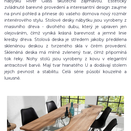
nábytku River Glass skutečně zajímavou. Esteticky
zvládnuté barevné provedení a interesantní design zaujme
na první pohled a přinese do vašeho domova nový rozměr
interiérového stylu. Stolové desky nábytku jsou vyrobeny z
masivního dřeva - divohého dubu, který je upraven jen
olejováním, čímž vyniká krásná barevnost a jemné linie
kresby dřeva. Stolová deska je středem jakoby předělena
skleněnou deskou z tvrzeného skla v čirém provedení.
Skleněná deska má mírně zvlenený tvar, čímž připomíná
tok řeky. Nohy stolů jsou vyrobeny z kovu v elegantní
antracitové barvě. Mají tvar hranatého U a dodávají stolem
jejich pevnost a stabilitu. Celá série působí kouzelně a
luxusně.