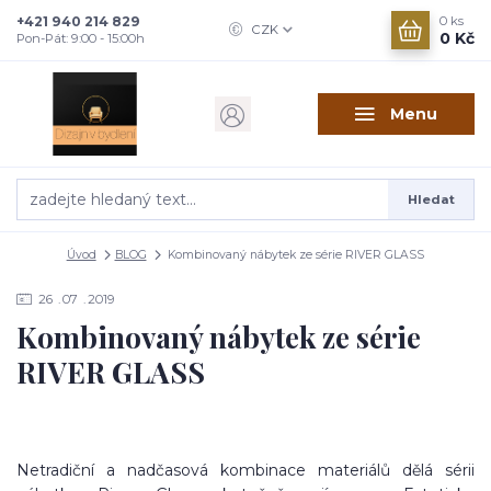
+421 940 214 829
0
ks
CZK
0 Kč
Pon-Pát: 9:00 - 15:00h
Menu
Hledat
Úvod
BLOG
Kombinovaný nábytek ze série RIVER GLASS
26
07
2019
Kombinovaný nábytek ze série
RIVER GLASS
Netradiční a nadčasová kombinace materiálů dělá sérii