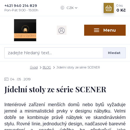
+421 940 214 829
0
ks
CZK
0 Kč
Pon-Pát: 9:00 - 15:00h
Menu
Hledat
Úvod
BLOG
Jídelní stoly ze série SCENER
04
05
2019
Jídelní stoly ze série SCENER
Interiérové ​​zařízení menších domů nebo bytů vyžaduje
jemné a minimalistické prvky v designu nábytku. Velmi
dobře se kombinuje právě nábytek ve skandinávském
stylu. Rovné linie, jednoduchý design, nadčasové barevné