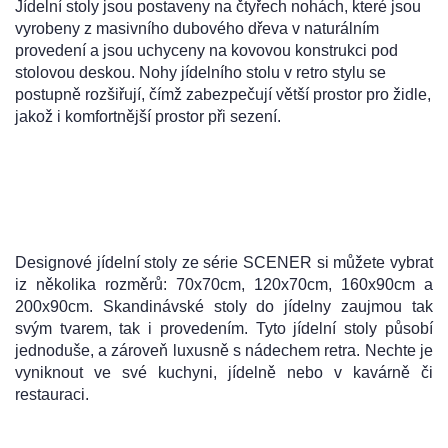
Jídelní stoly jsou postaveny na čtyřech nohách, které jsou
vyrobeny z masivního dubového dřeva v naturálním
provedení a jsou uchyceny na kovovou konstrukci pod
stolovou deskou. Nohy jídelního stolu v retro stylu se
postupně rozšiřují, čímž zabezpečují větší prostor pro židle,
jakož i komfortnější prostor při sezení.
Designové jídelní stoly ze série SCENER si můžete vybrat
iz několika rozměrů: 70x70cm, 120x70cm, 160x90cm a
200x90cm. Skandinávské stoly do jídelny zaujmou tak
svým tvarem, tak i provedením. Tyto jídelní stoly působí
jednoduše, a zároveň luxusně s nádechem retra. Nechte je
vyniknout ve své kuchyni, jídelně nebo v kavárně či
restauraci.