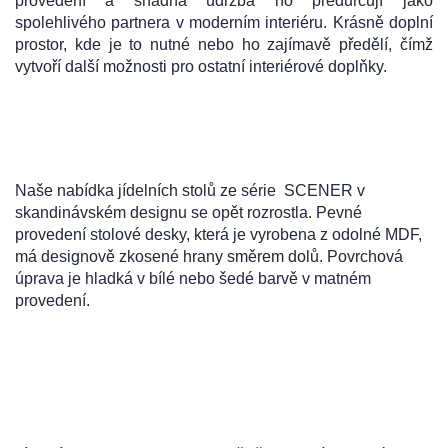
provedení a snadná údržba ho předurčují jako
spolehlivého partnera v moderním interiéru. Krásně doplní
prostor, kde je to nutné nebo ho zajímavě předělí, čímž
vytvoří další možnosti pro ostatní interiérové ​​doplňky.
Naše nabídka jídelních stolů ze série SCENER v
skandinávském designu se opět rozrostla. Pevné
provedení stolové desky, která je vyrobena z odolné MDF,
má designově zkosené hrany směrem dolů. Povrchová
úprava je hladká v bílé nebo šedé barvě v matném
provedení.