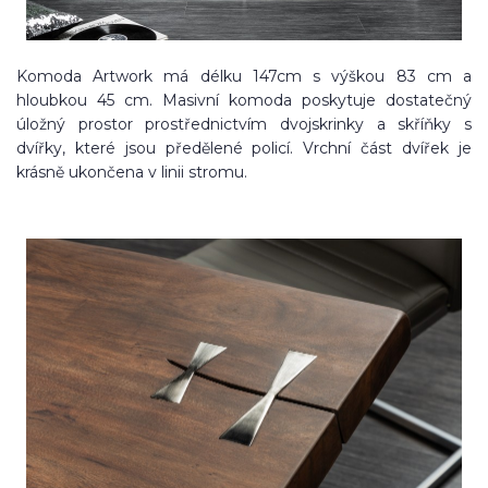
Komoda Artwork má délku 147cm s výškou 83 cm a
hloubkou 45 cm. Masivní komoda poskytuje dostatečný
úložný prostor prostřednictvím dvojskrinky a skříňky s
dvířky, které jsou předělené policí. Vrchní část dvířek je
krásně ukončena v linii stromu.