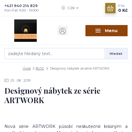
+421 940 214 829
0
ks
CZK
0 Kč
Pon-Pát: 9:00 - 15:00h
Menu
Hledat
Úvod
BLOG
Designový nábytek ze série ARTWORK
25
08
2019
Designový nábytek ze série
ARTWORK
Nová série ARTWORK působí neskutečně krásným a