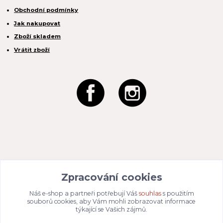
Obchodní podmínky
Jak nakupovat
Zboží skladem
Vrátit zboží
REACTION CZ s.r.o.
Zpracování cookies
Na Zahradách 3170/1a
690 02 Břeclav
IČO:
049 80 662
/ DIČ: CZ04980662
Náš e-shop a partneři potřebují Váš
souhlas
s použitím
Email:
info@dizajnvbydleni.cz
souborů cookies, aby Vám mohli zobrazovat informace
940 214 829
Tel: +421
týkající se Vašich zájmů.
Pon-Pát: 9:00 - 15:00h