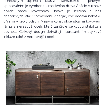
uměleckým dojmem. Masivní konstrukce s pěkným
zpracováním je vyrobena z masivního dřeva Akácie v tmavě
hnědé barvě. Povrchová úprava je leštěná a bez
chemických laků v provedení Vinegar, což dodává nábytku
příjemný teplý odstín. Masivní konstrukce stojí na kovovém
rámu z nerezové oceli, který zajišťuje celkovou stabilitu a
pevnost. Celkový design dotvářejí interesantní motýlkové
inkluze také z nerezavějící oceli.