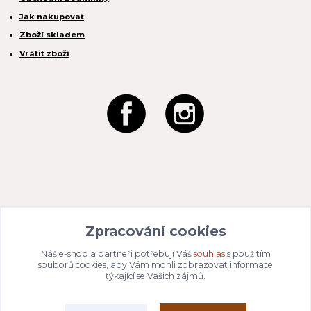
Jak nakupovat
Zboží skladem
Vrátit zboží
REACTION CZ s.r.o.
Zpracování cookies
Na Zahradách 3170/1a
690 02 Břeclav
IČO:
049 80 662
/ DIČ: CZ04980662
Náš e-shop a partneři potřebují Váš
souhlas
s použitím
Email:
info@dizajnvbydleni.cz
souborů cookies, aby Vám mohli zobrazovat informace
940 214 829
Tel: +421
týkající se Vašich zájmů.
Pon-Pát: 9:00 - 15:00h