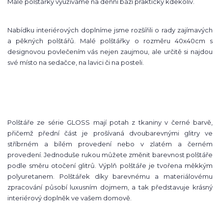
Malé polštářky využíváme na denní bázi prakticky kdekoliv.
Nabídku interiérových doplníme jsme rozšířili o rady zajímavých
a pěkných polštářů. Malé polštářky o rozměru 40x40cm s
designovou povlečením vás nejen zaujmou, ale určitě si najdou
své místo na sedačce, na lavici či na posteli.
Polštáře ze série GLOSS mají potah z tkaniny v černé barvě,
přičemž přední část je prošívaná dvoubarevnými glitry ve
stříbrném a bílém provedení nebo v zlatém a černém
provedení. Jednoduše rukou můžete změnit barevnost polštáře
podle směru otočení glitrů. Výplň polštáře je tvořena měkkým
polyuretanem. Polštářek díky barevnému a materiálovému
zpracování působí luxusním dojmem, a tak představuje krásný
interiérový doplněk ve vašem domově.