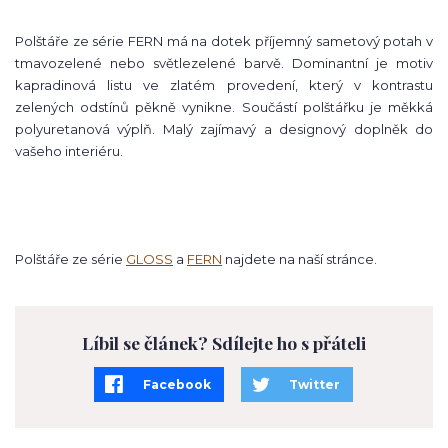
Polštáře ze série FERN má na dotek příjemný sametový potah v
tmavozelené nebo světlezelené barvě. Dominantní je motiv
kapradinová listu ve zlatém provedení, který v kontrastu
zelených odstínů pěkně vynikne. Součástí polštářku je měkká
polyuretanová výplň. Malý zajímavý a designový doplněk do
vašeho interiéru.
Polštáře ze série
GLOSS
a
FERN
najdete na naší stránce.
Líbil se článek? Sdílejte ho s přáteli
Facebook
Twitter