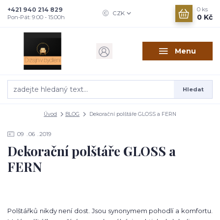
+421 940 214 829
0
ks
CZK
0 Kč
Pon-Pát: 9:00 - 15:00h
Menu
Hledat
Úvod
BLOG
Dekorační polštáře GLOSS a FERN
09
06
2019
Dekorační polštáře GLOSS a
FERN
Polštářků nikdy není dost. Jsou synonymem pohodlí a komfortu.