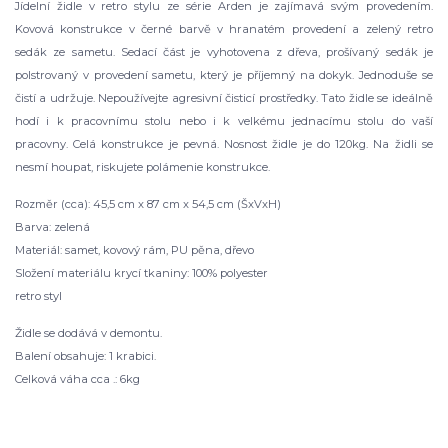
Jídelní židle v retro stylu ze série Arden je zajímavá svým provedením.
Kovová konstrukce v černé barvě v hranatém provedení a zelený retro
sedák ze sametu. Sedací část je vyhotovena z dřeva, prošívaný sedák je
polstrovaný v provedení sametu, který je příjemný na dokyk. Jednoduše se
čistí a udržuje. Nepoužívejte agresivní čisticí prostředky. Tato židle se ideálně
hodí i k pracovnímu stolu nebo i k velkému jednacímu stolu do vaší
pracovny. Celá konstrukce je pevná. Nosnost židle je do 120kg. Na židli se
nesmí houpat, riskujete polámenie konstrukce.
Rozměr (cca): 45,5 cm x 87 cm x 54,5 cm (ŠxVxH)
Barva: zelená
Materiál: samet, kovový rám, PU pěna, dřevo
Složení materiálu krycí tkaniny: 100% polyester
retro styl
Židle se dodává v demontu.
Balení obsahuje: 1 krabici.
Celková váha cca .: 6kg