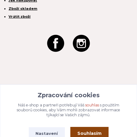
Jak nakupovat
Zboží skladem
Vrátit zboží
REACTION CZ s.r.o.
Zpracování cookies
Na Zahradách 3170/1a
690 02 Břeclav
IČO:
049 80 662
/ DIČ: CZ04980662
Náš e-shop a partneři potřebují Váš
souhlas
s použitím
Email:
info@dizajnvbydleni.cz
souborů cookies, aby Vám mohli zobrazovat informace
940 214 829
Tel: +421
týkající se Vašich zájmů.
Pon-Pát: 9:00 - 15:00h
Souhlasím
Nastavení