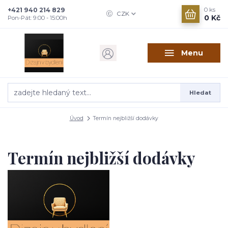
+421 940 214 829
0
ks
CZK
0 Kč
Pon-Pát: 9:00 - 15:00h
Menu
Hledat
Úvod
Termín nejbližší dodávky
Termín nejbližší dodávky