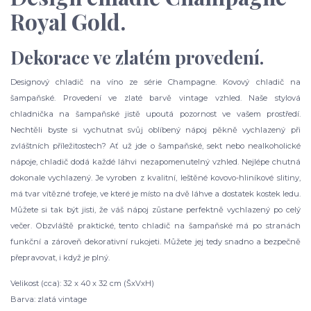
Royal Gold.
Dekorace ve zlatém provedení.
Designový chladič na víno ze série Champagne. Kovový chladič na
šampaňské. Provedení ve zlaté barvě vintage vzhled. Naše stylová
chladnička na šampaňské jistě upoutá pozornost ve vašem prostředí.
Nechtěli byste si vychutnat svůj oblíbený nápoj pěkně vychlazený při
zvláštních příležitostech? Ať už jde o šampaňské, sekt nebo nealkoholické
nápoje, chladič dodá každé láhvi nezapomenutelný vzhled. Nejlépe chutná
dokonale vychlazený. Je vyroben z kvalitní, leštěné kovovo-hliníkové slitiny,
má tvar vítězné trofeje, ve které je místo na dvě láhve a dostatek kostek ledu.
Můžete si tak být jisti, že váš nápoj zůstane perfektně vychlazený po celý
večer. Obzvláště praktické, tento chladič na šampaňské má po stranách
funkční a zároveň dekorativní rukojeti. Můžete jej tedy snadno a bezpečně
přepravovat, i když je plný.
Velikost (cca): 32 x 40 x 32 cm (ŠxVxH)
Barva: zlatá vintage