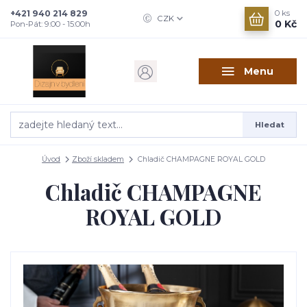
+421 940 214 829
0
ks
CZK
0 Kč
Pon-Pát: 9:00 - 15:00h
Menu
Hledat
Úvod
Zboží skladem
Chladič CHAMPAGNE ROYAL GOLD
Chladič CHAMPAGNE
ROYAL GOLD