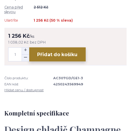
Cena před
2 512 Kč
slevou
Ušetříte
1 256 Kč (
50
% sleva)
1 256 Kč
/
ks
1 038,02 Kč
bez DPH
Přidat do košíku
Číslo produktu:
AC307GD/GE1-3
EAN kód:
4250243569949
Hlídat cenu / dostupnost
Kompletní specifikace
Design chladič Champagne