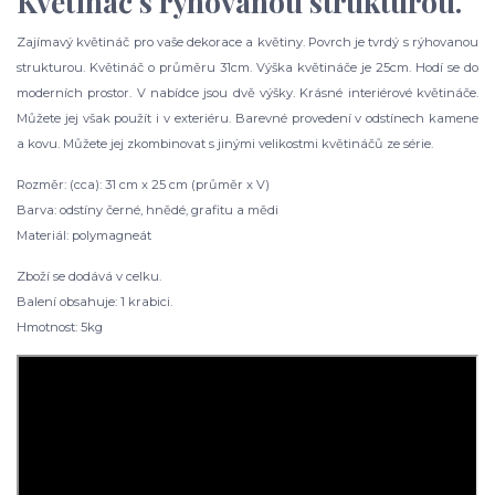
Květináč s rýhovanou strukturou.
Zajímavý květináč pro vaše dekorace a květiny. Povrch je tvrdý s rýhovanou
strukturou. Květináč o průměru 31cm. Výška květináče je 25cm. Hodí se do
moderních prostor. V nabídce jsou dvě výšky. Krásné interiérové ​​květináče.
Můžete jej však použít i v exteriéru. Barevné provedení v odstínech kamene
a kovu. Můžete jej zkombinovat s jinými velikostmi květináčů ze série.
Rozměr: (cca): 31 cm x 25 cm (průměr x V)
Barva: odstíny černé, hnědé, grafitu a mědi
Materiál: polymagneát
Zboží se dodává v celku.
Balení obsahuje: 1 krabici.
Hmotnost: 5kg