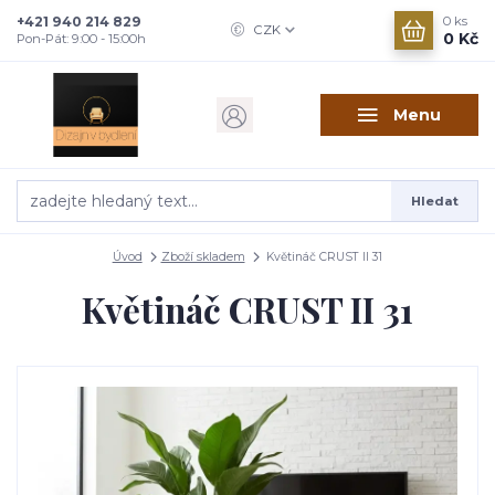
+421 940 214 829
0
ks
CZK
0 Kč
Pon-Pát: 9:00 - 15:00h
Menu
Hledat
Úvod
Zboží skladem
Květináč CRUST II 31
Květináč CRUST II 31