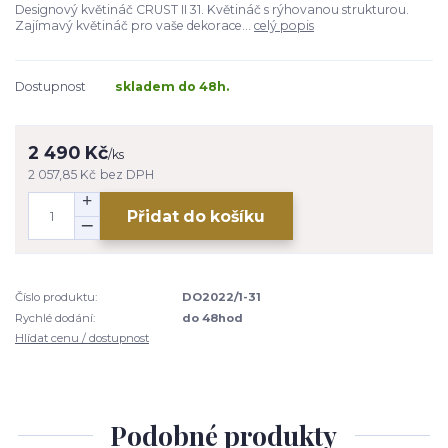
Designový květináč CRUST II 31. Květináč s rýhovanou strukturou.
Zajímavý květináč pro vaše dekorace...
celý popis
Dostupnost
skladem do 48h.
2 490 Kč
/
ks
2 057,85 Kč
bez DPH
Přidat do košíku
Číslo produktu:
DO2022/1-31
Rychlé dodání:
do 48hod
Hlídat cenu / dostupnost
Podobné produkty