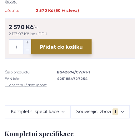
slevou
Ušetříte
2 570 Kč (
50
% sleva)
2 570 Kč
/
ks
2 123,97 Kč
bez DPH
Přidat do košíku
Číslo produktu:
BS42674/CWA1-1
EAN kód:
4251854727254
Hlídat cenu / dostupnost
Kompletní specifikace
Související zboží
1
Kompletní specifikace