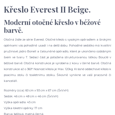
Křeslo Everest II Beige.
Moderní otočné křeslo v béžové
barvě.
Otočná židle ze série Everest. Otočné křeslo s vysokým opěradlem a širokými
opěrkami vás pohodlně usadí i na delší dobu. Pohodlné sedátko má kvalitní
pružinové jádro Bonell a čalouněné opěradlo, které je ukončeno ozdobným
švem ve tvaru T. Sedací část je potažena strukturovanou látkou Bouclé v
béžové barvě. Otočná konstrukce je vyrobena z kovu v černé barvě. Otočná
konstrukce až o 360°. Nosnost křesla je Max. 120kg. Krásné oddechové křeslo k
psacímu stolu či toaletnímu stolku. Šikovně vynikne ve vaší pracovně či
kanceláři.
Rozměry (cca): 60 cm x 93 cm x 67 cm (ŠxVxH)
Sedák: 46 cm x 48 cm x 46 cm (ŠxVxH)
Výška opěradla: 45 cm
Výška loketní opěrky: 17 cm
Barva: béžová, matná černá