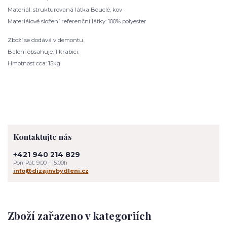
Materiál: strukturovaná látka Bouclé, kov
Materiálové složení referenční látky: 100% polyester
Zboží se dodává v demontu.
Balení obsahuje: 1 krabici.
Hmotnost cca: 15kg
Kontaktujte nás
+421 940 214 829
Pon-Pát: 9:00 - 15:00h
info@dizajnvbydleni.cz
Zboží zařazeno v kategoriích