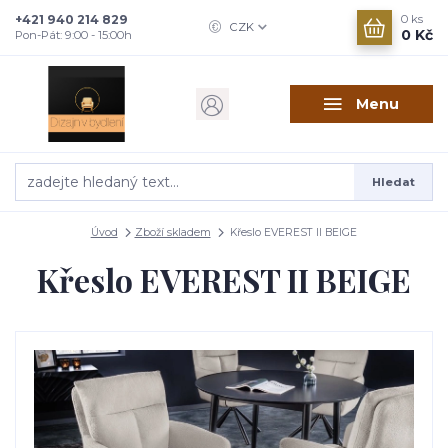
+421 940 214 829
0
ks
CZK
0 Kč
Pon-Pát: 9:00 - 15:00h
Menu
Hledat
Úvod
Zboží skladem
Křeslo EVEREST II BEIGE
Křeslo EVEREST II BEIGE