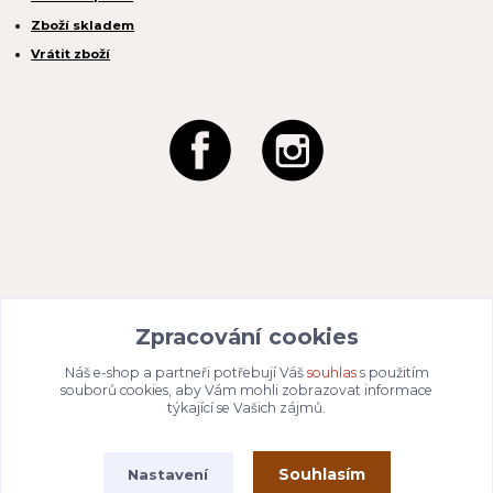
Zboží skladem
Vrátit zboží
REACTION CZ s.r.o.
Zpracování cookies
Na Zahradách 3170/1a
690 02 Břeclav
IČO:
049 80 662
/ DIČ: CZ04980662
Náš e-shop a partneři potřebují Váš
souhlas
s použitím
Email:
info@dizajnvbydleni.cz
souborů cookies, aby Vám mohli zobrazovat informace
940 214 829
Tel: +421
týkající se Vašich zájmů.
Pon-Pát: 9:00 - 15:00h
Souhlasím
Nastavení