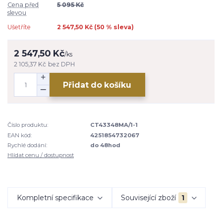
Cena před
5 095 Kč
slevou
Ušetříte
2 547,50 Kč (
50
% sleva)
2 547,50 Kč
/
ks
2 105,37 Kč
bez DPH
Přidat do košíku
Číslo produktu:
CT43348MA/1-1
EAN kód:
4251854732067
Rychlé dodání:
do 48hod
Hlídat cenu / dostupnost
Kompletní specifikace
Související zboží
1