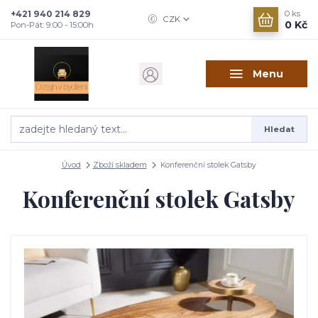
+421 940 214 829
0
ks
CZK
0 Kč
Pon-Pát: 9:00 - 15:00h
Menu
Hledat
Úvod
Zboží skladem
Konferenční stolek Gatsby
Konferenční stolek Gatsby