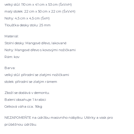
velký stůl: 110 cm x 41 cm x 53 cm (ŠxVxH)
malý stolek: 22 cm x 50 cm x 22 cm (ŠxVxH)
Nohy: 4,5 cm x 4,5 cm (ŠxH)
Tloušťka desky stolu: 25 mm
Materiál:
Stolní desky: Mangové dřevo, lakované
Nohy: Mangové dřevo s kovovými nožičkami
Rám: kov
Barva:
velký stůl: přírodní se zlatými nožičkami
stolek: přírodní se zlatým rámem
Zboží se dodává v demontu.
Balení obsahuje: 1 krabici
Celková váha cca.: 16kg
NEZAPOMEŇTE na údržbu masivního nábytku. Utěrky a vosk pro
průběžnou údržbu.