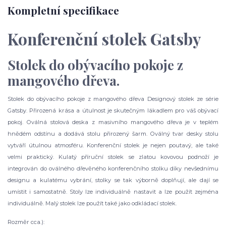
Kompletní specifikace
Konferenční stolek Gatsby
Stolek do obývacího pokoje z
mangového dřeva.
Stolek do obývacího pokoje z mangového dřeva Designový stolek ze série
Gatsby. Přirozená krása a útulnost je skutečným lákadlem pro váš obývací
pokoj. Oválná stolová deska z masivního mangového dřeva je v teplém
hnědém odstínu a dodává stolu přirozený šarm. Oválný tvar desky stolu
vytváří útulnou atmosféru. Konferenční stolek je nejen poutavý, ale také
velmi praktický. Kulatý příruční stolek se zlatou kovovou podnoží je
integrován do oválného dřevěného konferenčního stolku díky nevšednímu
designu a kulatému vybrání, stolky se tak výborně doplňují, ale dají se
umístit i samostatně. Stoly lze individuálně nastavit a lze použít zejména
individuálně. Malý stolek lze použít také jako odkládací stolek.
Rozměr cca.):