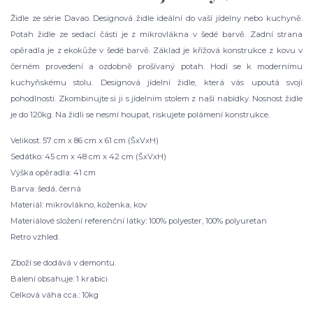
Židle ze série Davao. Designová židle ideální do vaší jídelny nebo kuchyně.
Potah židle ze sedací části je z mikrovlákna v šedé barvě. Zadní strana
opěradla je z ekokůže v šedé barvě. Základ je křížová konstrukce z kovu v
černém provedení a ozdobně prošívaný potah. Hodí se k modernímu
kuchyňskému stolu. Designová jídelní židle, která vás upoutá svojí
pohodlností. Zkombinujte si ji s jídelním stolem z naší nabídky. Nosnost židle
je do 120kg. Na židli se nesmí houpat, riskujete polámení konstrukce.
Velikost: 57 cm x 86 cm x 61 cm (ŠxVxH)
Sedátko: 45 cm x 48 cm x 42 cm (ŠxVxH)
Výška opěradla: 41 cm
Barva: šedá, černá
Materiál: mikrovlákno, koženka, kov
Materiálové složení referenční látky: 100% polyester, 100% polyuretan
Retro vzhled.
Zboží se dodává v demontu.
Balení obsahuje: 1 krabici
Celková váha cca.: 10kg