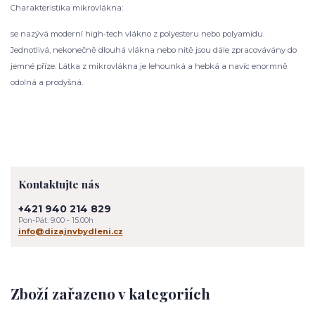
Charakteristika mikrovlákna:
se nazývá moderní high-tech vlákno z polyesteru nebo polyamidu.
Jednotlivá, nekonečně dlouhá vlákna nebo nitě jsou dále zpracovávány do
jemné příze. Látka z mikrovlákna je lehounká a hebká a navíc enormně
odolná a prodyšná.
Kontaktujte nás
+421 940 214 829
Pon-Pát: 9:00 - 15:00h
info@dizajnvbydleni.cz
Zboží zařazeno v kategoriích