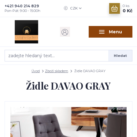
+421 940 214 829
0
ks
CZK
0 Kč
Pon-Pát: 9:00 - 15:00h
Menu
Hledat
Úvod
Zboží skladem
Židle DAVAO GRAY
Židle DAVAO GRAY