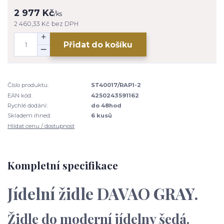
2 977 Kč
/
ks
2 460,33 Kč
bez DPH
Přidat do košíku
Číslo produktu:
ST40017/RAP1-2
EAN kód:
4250243591162
Rychlé dodání:
do 48hod
Skladem ihned:
6 kusů
Hlídat cenu / dostupnost
Kompletní specifikace
Jídelní židle DAVAO GRAY.
Židle do moderní jídelny šedá.