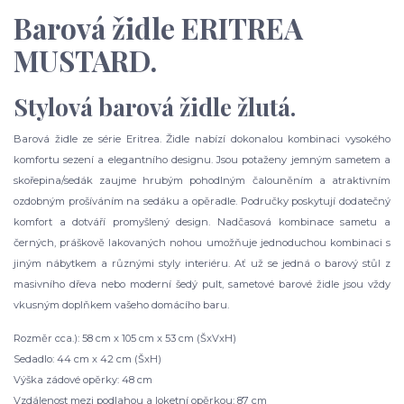
Barová židle ERITREA
MUSTARD.
Stylová barová židle žlutá.
Barová židle ze série Eritrea. Židle nabízí dokonalou kombinaci vysokého
komfortu sezení a elegantního designu. Jsou potaženy jemným sametem a
skořepina/sedák zaujme hrubým pohodlným čalouněním a atraktivním
ozdobným prošíváním na sedáku a opěradle. Područky poskytují dodatečný
komfort a dotváří promyšlený design. Nadčasová kombinace sametu a
černých, práškově lakovaných nohou umožňuje jednoduchou kombinaci s
jiným nábytkem a různými styly interiéru. Ať už se jedná o barový stůl z
masivního dřeva nebo moderní šedý pult, sametové barové židle jsou vždy
vkusným doplňkem vašeho domácího baru.
Rozměr cca.): 58 cm x 105 cm x 53 cm (ŠxVxH)
Sedadlo: 44 cm x 42 cm (ŠxH)
Výška zádové opěrky: 48 cm
Vzdálenost mezi podlahou a loketní opěrkou: 87 cm