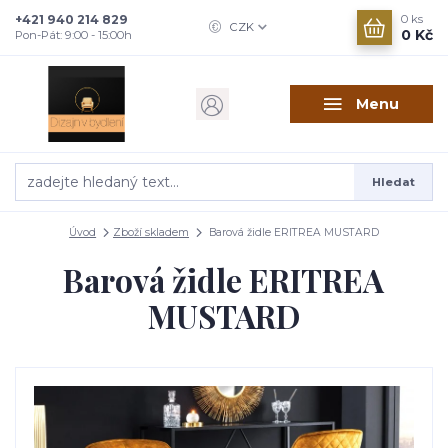
+421 940 214 829
0
ks
CZK
0 Kč
Pon-Pát: 9:00 - 15:00h
Menu
Hledat
Úvod
Zboží skladem
Barová židle ERITREA MUSTARD
Barová židle ERITREA
MUSTARD