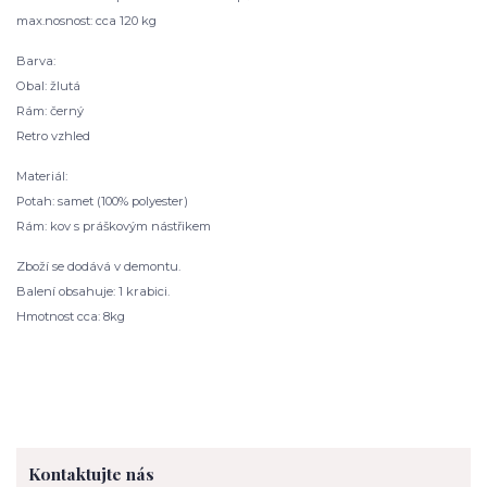
max.nosnost: cca 120 kg
Barva:
Obal: žlutá
Rám: černý
Retro vzhled
Materiál:
Potah: samet (100% polyester)
Rám: kov s práškovým nástřikem
Zboží se dodává v demontu.
Balení obsahuje: 1 krabici.
Hmotnost cca: 8kg
Kontaktujte nás