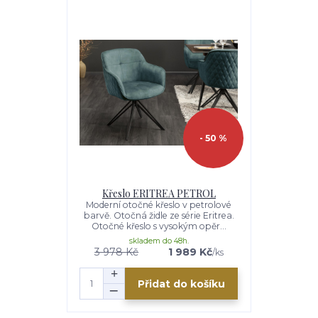
- 50 %
Křeslo ERITREA PETROL
Moderní otočné křeslo v petrolové
barvě. Otočná židle ze série Eritrea.
Otočné křeslo s vysokým opěr...
skladem do 48h.
3 978 Kč
1 989 Kč
/
ks
Přidat do košíku