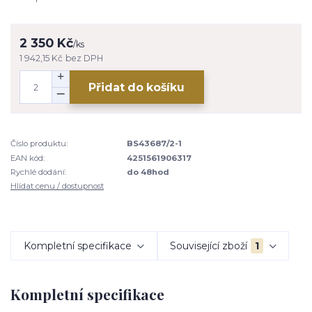
2 350 Kč
/
ks
1 942,15 Kč
bez DPH
Přidat do košíku
Číslo produktu:
BS43687/2-1
EAN kód:
4251561906317
Rychlé dodání:
do 48hod
Hlídat cenu / dostupnost
Kompletní specifikace
Související zboží
1
Kompletní specifikace