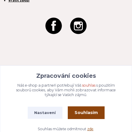
Vrátit zboží
REACTION CZ s.r.o.
Zpracování cookies
Na Zahradách 3170/1a
690 02 Břeclav
IČO:
049 80 662
/ DIČ: CZ04980662
Náš e-shop a partneři potřebují Váš
souhlas
s použitím
Email:
info@dizajnvbydleni.cz
souborů cookies, aby Vám mohli zobrazovat informace
940 214 829
Tel: +421
týkající se Vašich zájmů.
Pon-Pát: 9:00 - 15:00h
Souhlasím
Nastavení
Vytvořeno na
Eshop-rychle.cz
Souhlas můžete odmítnout
zde
.