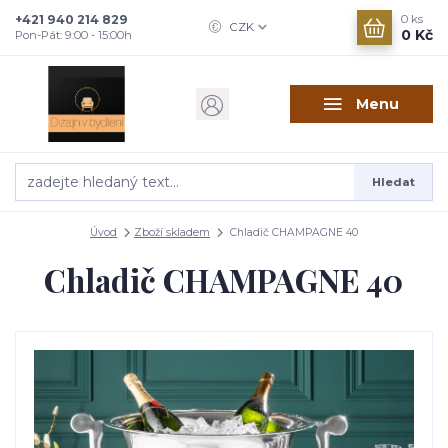
+421 940 214 829
0
ks
CZK
0 Kč
Pon-Pát: 9:00 - 15:00h
Menu
Hledat
Úvod
Zboží skladem
Chladič CHAMPAGNE 40
Chladič CHAMPAGNE 40