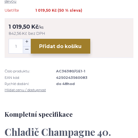
slevou
Ušetříte
1 019,50 Kč (
50
% sleva)
1 019,50 Kč
/
ks
842,56 Kč
bez DPH
Přidat do košíku
Číslo produktu:
AC36380/GE1-1
EAN kód:
4250243560083
Rychlé dodání:
do 48hod
Hlídat cenu / dostupnost
Kompletní specifikace
Chladič Champagne 40.