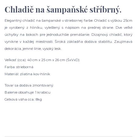
Chladič na šampaňské stříbrný.
Elegantný chladič na šampanské v striebornej farbe. Chladič s výškou 25cm
je vyrobený z hliníku, vyleštený s nápisom na prednej strane. Dve veľké
úchytky na bokoch pre jednoduchšie prenášanie. Dizajnový chladič, ktorý
vynikne v každej miestnosti. Široká základňa dodáva stabilitu. Zaujímavá
dekorácia, jemné línie, vysoký lesk.
Veľkosť (cca): 40 cm x 25 cm x 26 cm (ŠxVxD)
Farba: strieborná
Materiál: zliatina kov-hliník
Tovar sa dodáva zmontovaný.
Balenie obsahuje: 1 krabicu
Celková váha cca.: 8kg