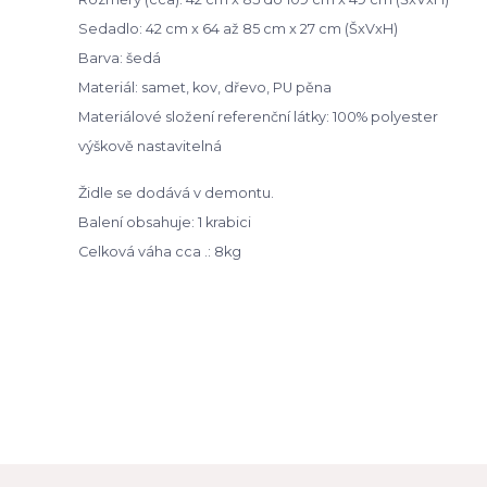
Sedadlo: 42 cm x 64 až 85 cm x 27 cm (ŠxVxH)
Barva: šedá
Materiál: samet, kov, dřevo, PU pěna
Materiálové složení referenční látky: 100% polyester
výškově nastavitelná
Židle se dodává v demontu.
Balení obsahuje: 1 krabici
Celková váha cca .: 8kg