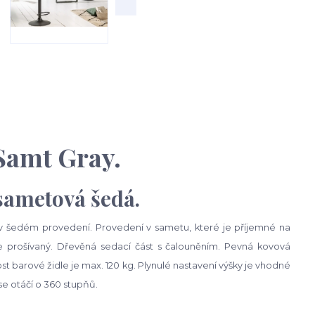
 Samt Gray.
 sametová šedá.
 v šedém provedení. Provedení v sametu, které je příjemné na
 je prošívaný. Dřevěná sedací část s čalouněním. Pevná kovová
 barové židle je max. 120 kg. Plynulé nastavení výšky je vhodné
se otáčí o 360 stupňů.