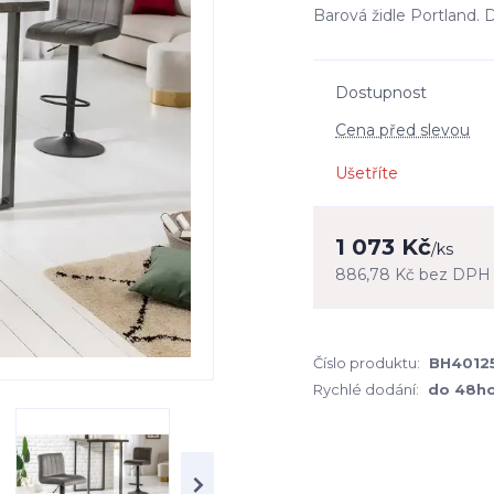
Barová židle Portland. D
Dostupnost
Cena před slevou
Ušetříte
1 073 Kč
/
ks
886,78 Kč
bez DPH
Číslo produktu:
BH4012
Rychlé dodání:
do 48h