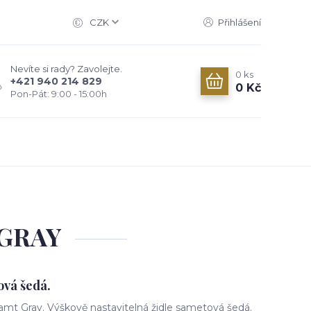
CZK
Přihlášení
Nevíte si rady? Zavolejte.
0
ks
+421 940 214 829
0 Kč
Pon-Pát: 9:00 - 15:00h
 GRAY
ová šedá.
amt Gray. Výškově nastavitelná židle sametová šedá.