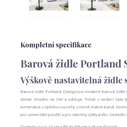
Kompletní specifikace
Barová židle Portland
Výškově nastavitelná židle
Barová židle Portland. Designová moderní barová židle
dotek. Snadno se čistí a udržuje. Potah v sedací části
konstrukce s opěrkou na nohy v černé matné barvě. Nosnost
pro univerzální použití a pro všechny výšky pultu. Sedadlo 
Rozměry (cca): 42 cm x 85 do 109 cm x 49 cm (ŠxVxH)