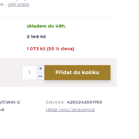
e...
celý popis
skladem do 48h.
2 146 Kč
1 073 Kč (
50
% sleva)
Přidat do košíku
5/CWA1-2
EAN kód:
4250243591759
od
Hlídat cenu / dostupnost