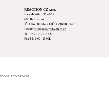
REACTION CZ s.r.o.
Na Zahradách 3170/1a
690 02 Břeclav
IČO:
049 80 662
/ DIČ: CZ04980662
Email:
info@dizajnvbydleni.cz
Tel: +421
940 214 829
Pon-Pát: 9:00 - 15:00h
 mohli zobrazovat